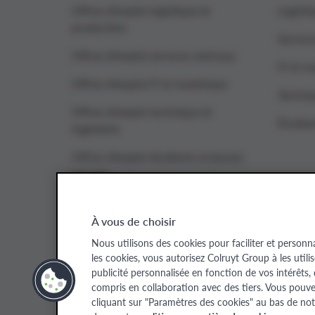
Offres d’emploi logistique et
Logisti
production
Service
Offres d’emploi services centraux
IT et n
Offres d’emploi IT et numérique
Techniq
Offres d’emploi technique et
Étudian
ingénierie
Offres d’emploi étudiants et jeunes
recrues
À vous de choisir
Colruyt Group websites
Nous utilisons des cookies pour faciliter et personn
les cookies, vous autorisez Colruyt Group à les utili
Colruyt Group
Colruyt Group Foundation
Xtra
Real
publicité personnalisée en fonction de vos intérêts,
compris en collaboration avec des tiers. Vous pouv
cliquant sur "Paramètres des cookies" au bas de not