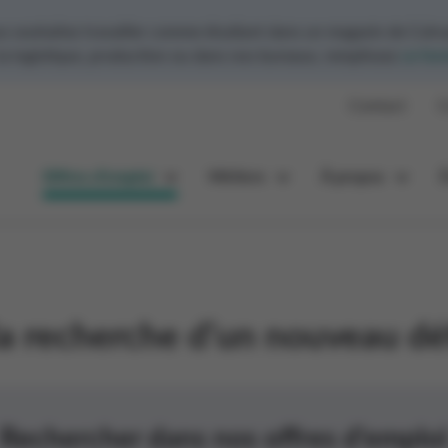
ouhaitez travailler comme étudiant dans un magasin de Colru
 la logistique, production ou dans nos bureaux, remplissez
ce for
Contact
C
Offres d’emploi
Métiers
À propos
la recherche d’un nouveau déf
Rechercher dans nos offres d'emploi