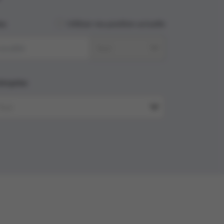
eu
Utiliser ma position actuelle
Tout
treprise
Tout