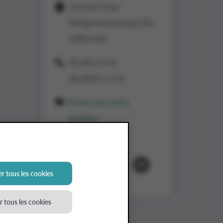
Colruyt Group
Edingensesteenweg 196
1500 Halle
02/363 53 43
(de 8h30 à 17 h)
Posez-nous votre
question
Suivez-nous
r tous les cookies
 tous les cookies