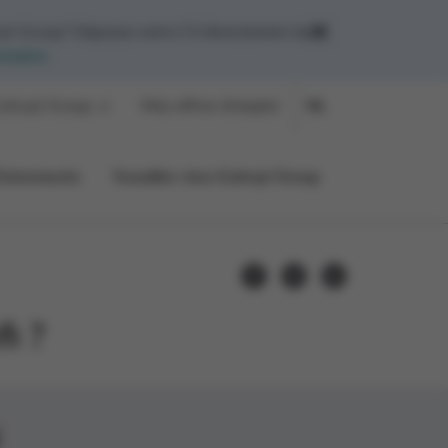
yt Group? Déposez votre CV directement dans
mulaire
.
olruyt Group
Mes offres d'emploi
NL
Événements
Travailler chez Colruyt Group
i ?