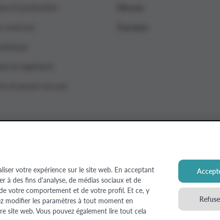
que et production
Nieuws
s centraux
À propos
umérique
ue et ingénierie
ts et jeunes recrues
aliser votre expérience sur le site web. En acceptant
Accepte
ser à des fins d'analyse, de médias sociaux et de
 Estate
 de votre comportement et de votre profil. Et ce, y
Refuser
ez modifier les paramètres à tout moment en
re site web. Vous pouvez également lire tout cela