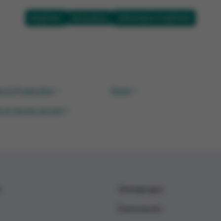
ingénieur
Technique & Ingénierie
All locations
agasin Erpe-Mere
Winkelmanager in opleiding - regio West-Vlaa
ue & Production
>
Vente
>
s & Jeunes recrues
>
s
Témoignages
Événements