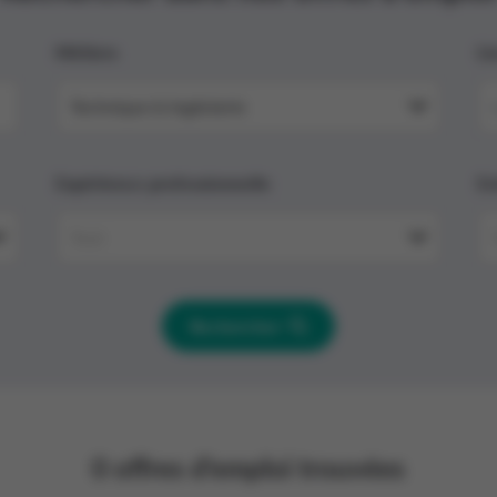
Métiers
Li
Technique & Ingénierie
Expérience professionnelle
En
tiers »
Tout
Rechercher
0
offres d'emploi trouvées