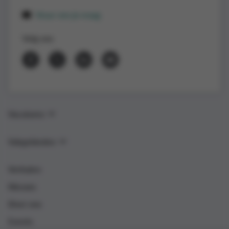
Stuur ons je vraag
Volg ons
Vacatures
Vakgebieden
Verhalen
Nieuws
Over ons
Events