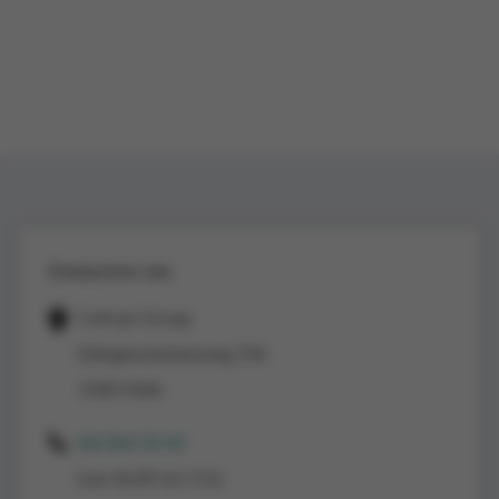
Contacteer ons
Colruyt Group
Edingensesteenweg 196
1500 Halle
02/363 53 43
(van 8u30 tot 17u)