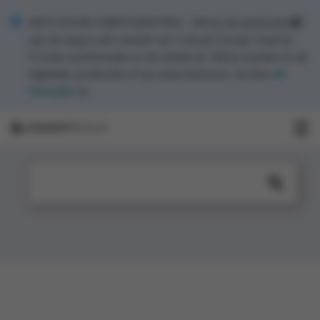
INFO VOOR JOBSTUDENTEN - Wil je als jobstudent
aan de slag in een winkel van Colruyt Group? Geef je
CV dan rechtstreeks in de winkel af. Wil je werken in de
logistiek, productie of op onze kantoren, vul dan
dit
formulier
in.