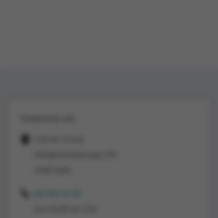
Contacteer ons
Colruyt Group
Edingensesteenweg 196
1500 Halle
02/363 53 43
(van 8u30 tot 17u)