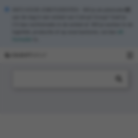
INFO VOOR JOBSTUDENTEN - Wil je als jobstudent
aan de slag in een winkel van Colruyt Group? Geef je
CV dan rechtstreeks in de winkel af. Wil je werken in de
logistiek, productie of op onze kantoren, vul dan
dit
formulier
in.