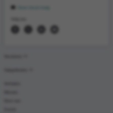
Stuur ons je vraag
Volg ons
Vacatures
Vakgebieden
Verhalen
Nieuws
Over ons
Events