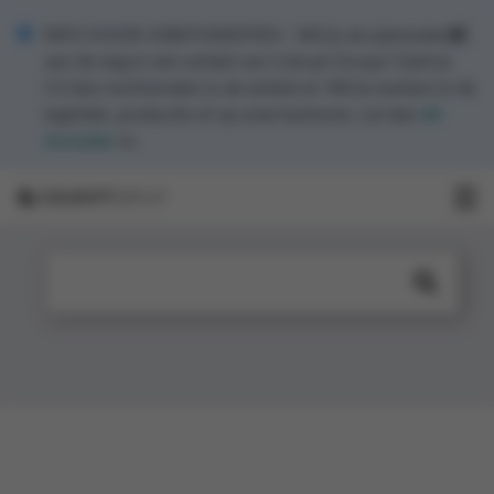
INFO VOOR JOBSTUDENTEN - Wil je als jobstudent
aan de slag in een winkel van Colruyt Group? Geef je
CV dan rechtstreeks in de winkel af. Wil je werken in de
logistiek, productie of op onze kantoren, vul dan
dit
formulier
in.