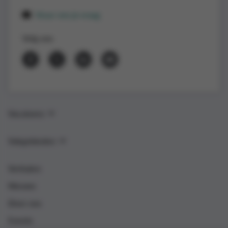
Stuur ons je vraag
Volg ons
Vacatures
Vakgebieden
Verhalen
Nieuws
Over ons
Events