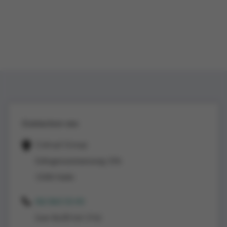
Contacteer ons
Colruyt Group
Edingensesteenweg 196
1500 Halle
02/363 53 43
(van 8u30 tot 17u)