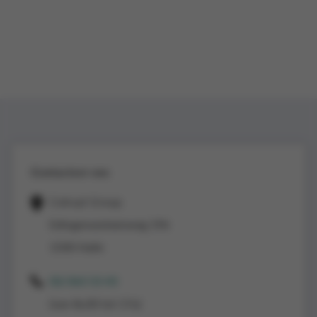
Contacteer ons
Colruyt Group
Edingensesteenweg 196
1500 Halle
02/363 53 43
(van 8u30 tot 17u)