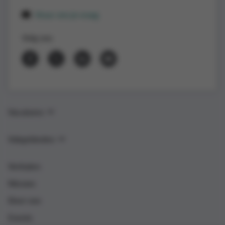
Stuur ons je vraag
Volg ons
Vacatures
Vakgebieden
Verhalen
Nieuws
Over ons
Events