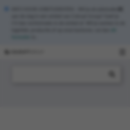
INFO VOOR JOBSTUDENTEN - Wil je als jobstudent
aan de slag in een winkel van Colruyt Group? Geef je
CV dan rechtstreeks in de winkel af. Wil je werken in de
logistiek, productie of op onze kantoren, vul dan
dit
formulier
in.