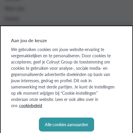
Over ons
Events
Aan jou de keuze
Colruyt Group websites
We gebruiken cookies om jouw website-ervaring te
vergemakkelijken en te personaliseren. Door cookies te
Colruyt Group
accepteren, geef je Colruyt Group de toestemming om
cookies te gebruiken voor analyse-, sociale media- en
Colruyt Group Foundation
gepersonaliseerde advertentie doeleinden op basis van
jouw interesses, gedrag en profiel. Dit ook in
Xtra
samenwerking met derde partijen. Je kunt de instellingen
op elk moment wijzigen bij “Cookie-instellingen”
Real Estate
onderaan onze website. Lees er ook alles over in
ons
cookiebeleid
Alle cookies aanvaarden