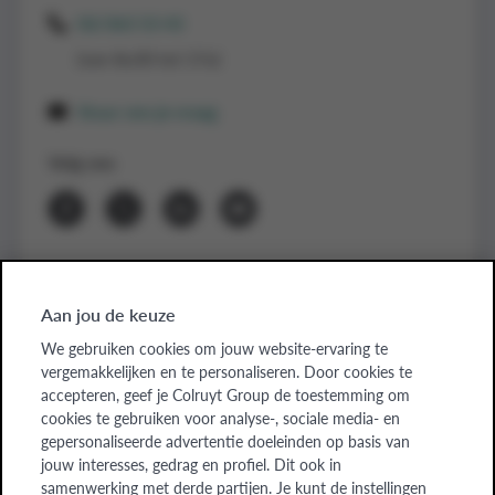
02/363 53 43
(van 8u30 tot 17u)
Stuur ons je vraag
Volg ons
Aan jou de keuze
Vacatures
We gebruiken cookies om jouw website-ervaring te
vergemakkelijken en te personaliseren. Door cookies te
Vakgebieden
accepteren, geef je Colruyt Group de toestemming om
cookies te gebruiken voor analyse-, sociale media- en
gepersonaliseerde advertentie doeleinden op basis van
Verhalen
jouw interesses, gedrag en profiel. Dit ook in
Nieuws
samenwerking met derde partijen. Je kunt de instellingen