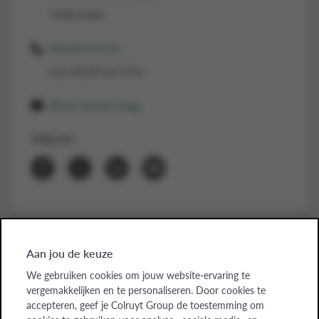
1500 Halle
02/363 53 43
(van 8u30 tot 17u)
Stuur ons je vraag
Volg ons
Vacatures
Aan jou de keuze
We gebruiken cookies om jouw website-ervaring te
Vakgebieden
vergemakkelijken en te personaliseren. Door cookies te
accepteren, geef je Colruyt Group de toestemming om