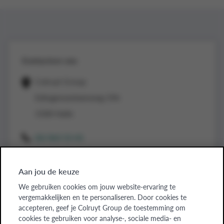
Contacteer ons
Colruyt Group
Edingensesteenweg 196
1500 Halle
02/363 53 43
(van 8u30 tot 17u)
Aan jou de keuze
Stuur ons je vraag
We gebruiken cookies om jouw website-ervaring te
vergemakkelijken en te personaliseren. Door cookies te
Volg ons
accepteren, geef je Colruyt Group de toestemming om
cookies te gebruiken voor analyse-, sociale media- en