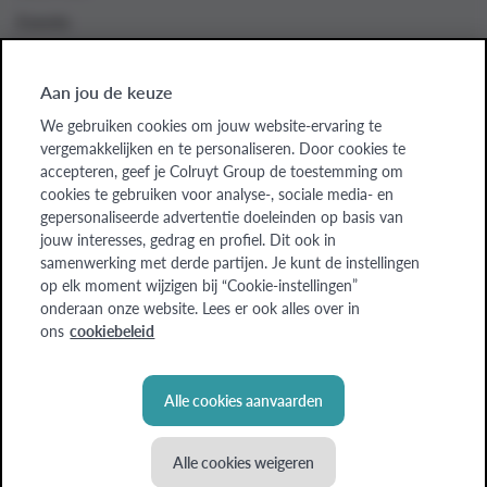
Events
Aan jou de keuze
Colruyt Group websites
We gebruiken cookies om jouw website-ervaring te
vergemakkelijken en te personaliseren. Door cookies te
Colruyt Group
accepteren, geef je Colruyt Group de toestemming om
cookies te gebruiken voor analyse-, sociale media- en
Colruyt Group Foundation
gepersonaliseerde advertentie doeleinden op basis van
jouw interesses, gedrag en profiel. Dit ook in
Xtra
samenwerking met derde partijen. Je kunt de instellingen
op elk moment wijzigen bij “Cookie-instellingen”
Real Estate
onderaan onze website. Lees er ook alles over in
ons
cookiebeleid
Alle cookies aanvaarden
Alle cookies weigeren