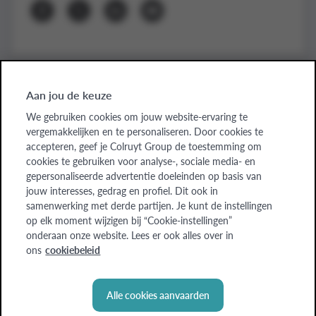
Vacatures
Aan jou de keuze
We gebruiken cookies om jouw website-ervaring te
Vakgebieden
vergemakkelijken en te personaliseren. Door cookies te
accepteren, geef je Colruyt Group de toestemming om
Verhalen
cookies te gebruiken voor analyse-, sociale media- en
gepersonaliseerde advertentie doeleinden op basis van
Nieuws
jouw interesses, gedrag en profiel. Dit ook in
samenwerking met derde partijen. Je kunt de instellingen
Over ons
op elk moment wijzigen bij “Cookie-instellingen”
Events
onderaan onze website. Lees er ook alles over in
ons
cookiebeleid
Alle cookies aanvaarden
Colruyt Group websites