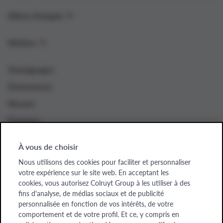
Offres d’emploi
Métiers
Témoignages
Événements
Nieuws
À propos
À vous de choisir
Nous utilisons des cookies pour faciliter et personnaliser
Colruyt Group websites
votre expérience sur le site web. En acceptant les
cookies, vous autorisez Colruyt Group à les utiliser à des
Colruyt Group
fins d'analyse, de médias sociaux et de publicité
personnalisée en fonction de vos intérêts, de votre
Colruyt Group Foundation
comportement et de votre profil. Et ce, y compris en