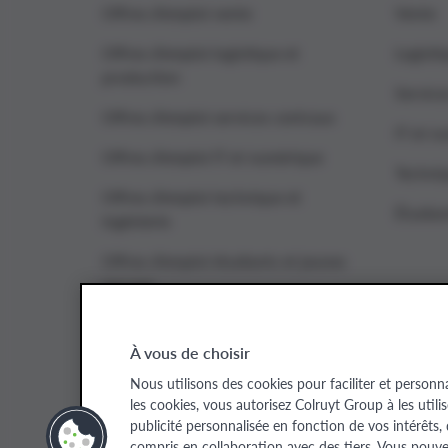
Offres d’emploi vente
Vente
Offres d’emploi logistique et
Logisti
production
Service
Offres d’emploi services centraux
IT et n
Offres d’emploi IT et numérique
Techniq
Offres d’emploi technique et
Étudian
ingénierie
Offres d’emploi étudiants et jeunes
recrues
À vous de choisir
Colruyt Group websites
Nous utilisons des cookies pour faciliter et personn
les cookies, vous autorisez Colruyt Group à les utili
Colruyt Group
Colruyt Group Foundation
Xtra
Real
publicité personnalisée en fonction de vos intérêts,
compris en collaboration avec des tiers. Vous pouv