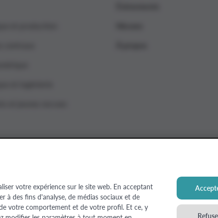
Événements
que et production
Nieuws
s centraux
À propos
umérique
ue et ingénierie
ts et jeunes recrues
aliser votre expérience sur le site web. En acceptant
Accepte
ser à des fins d'analyse, de médias sociaux et de
 Estate
 de votre comportement et de votre profil. Et ce, y
Refuser
ez modifier les paramètres à tout moment en