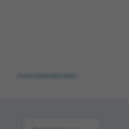
eta Hybrid
BI Engineer
Process & Information Mgmt
>