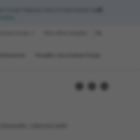
yt Group? Déposez votre CV directement dans
mulaire
.
olruyt Group
Mes offres d'emploi
NL
Événements
Travailler chez Colruyt Group
nctionnelle, cybersécurité