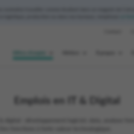
ouhaitez travailler comme étudiant dans un magasin de Colru
 la logistique, production ou dans nos bureaux, remplissez
ce for
Contact
C
Offres d’emploi
Métiers
À propos
Emplois en IT & Digital
& digital : développement logiciel, data, analyse fo
 Des fonctions à forte valeur technologique.