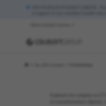
INFO POUR LES ÉTUDIANT JOBISTES - Vous s
le magasin. Si vous souhaitez travailler dans
Offres d’emploi internes
Nos offres d’emploi
IT & Numérique
Explorez les emplois en IT 
et transformation digitale.