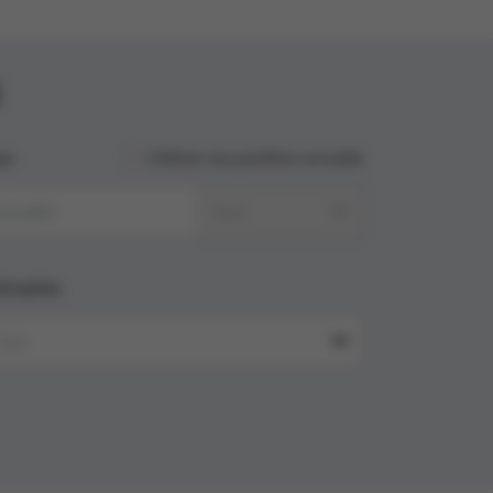
eu
Utiliser ma position actuelle
Tout
treprise
Tout