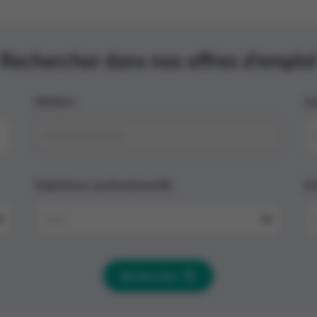
Rechercher dans nos offres d'emploi
Métiers
Li
IT & Numérique
Expérience professionnelle
En
tiers »
Tout
Rechercher