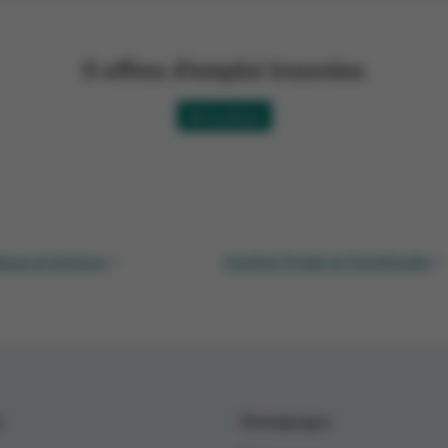
0
offres d'emploi trouvées
All locations
t Information & Content Management
Project Coordinator Sym
ique et Analyse
>
Gestion Projet et Portefeuille
>
s
Témoignages