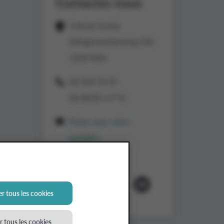
Contactez-nous
Colruyt Group
Edingensesteenweg 196
1500 Halle
02/363 53 43
(de 8h30 à 17 h)
Posez-nous votre
question
Suivez-nous
r tous les cookies
 tous les cookies