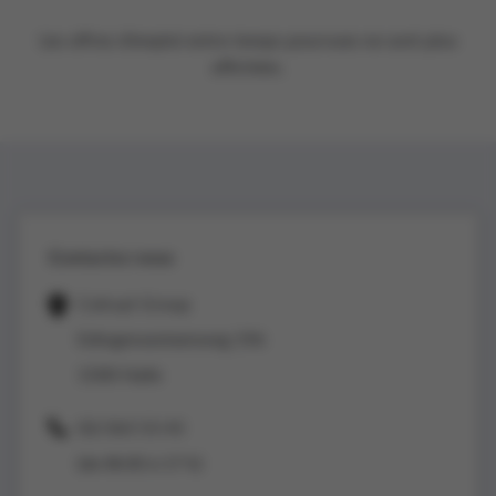
Les offres d’emploi entre-temps pourvues ne sont plus
affichées.
Contactez-nous
Colruyt Group
Edingensesteenweg 196
1500 Halle
02/363 53 43
(de 8h30 à 17 h)