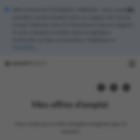
INFO POUR LES ÉTUDIANT JOBISTES - Vous souhaitez
travailler comme étudiant dans un magasin de Colruyt
Group? Déposez votre CV directement dans le magasin.
Si vous souhaitez travailler dans la logistique,
production ou dans nos bureaux, remplissez
ce
formulaire
.
Mes offres d'emploi
Vous n'avez aucun offre d'emploi enregistré pour le
moment