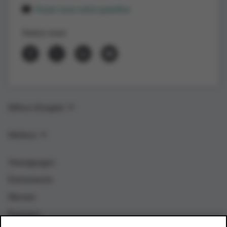
Posez-nous votre question
Suivez-nous
Offres d’emploi
Métiers
Témoignages
Événements
Nieuws
À propos