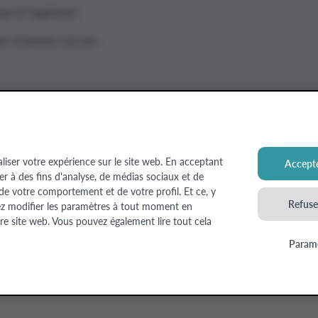
ue et ingénierie
ts et jeunes recrues
aliser votre expérience sur le site web. En acceptant
Accepte
ser à des fins d'analyse, de médias sociaux et de
 Estate
 de votre comportement et de votre profil. Et ce, y
Refuser
ez modifier les paramètres à tout moment en
re site web. Vous pouvez également lire tout cela
Paramè
© Colruyt Group
2026
Disclaimer
Déclaration de confide