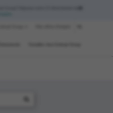
yt Group? Déposez votre CV directement dans
mulaire
.
olruyt Group
Mes offres d'emploi
NL
Événements
Travailler chez Colruyt Group