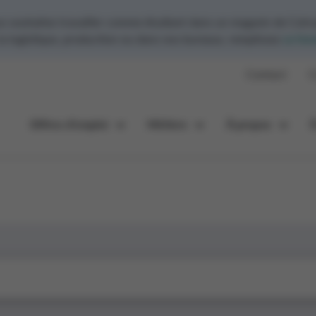
ouhaitez travailler comme étudiant dans un magasin de Colru
 la logistique, production ou dans nos bureaux, remplissez
ce for
Contact
C
Offres d’emploi
Métiers
À propos