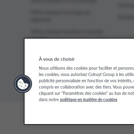
Offres d’emploi IT et numérique
Techniq
Offres d’emploi technique et
Étudian
ingénierie
Offres d’emploi étudiants et jeunes
recrues
À vous de choisir
Colruyt Group websites
Nous utilisons des cookies pour faciliter et personn
les cookies, vous autorisez Colruyt Group à les utili
Colruyt Group
Colruyt Group Foundation
Xtra
Real
publicité personnalisée en fonction de vos intérêts,
compris en collaboration avec des tiers. Vous pouv
cliquant sur "Paramètres des cookies" au bas de not
dans notre
politique en matière de cookies