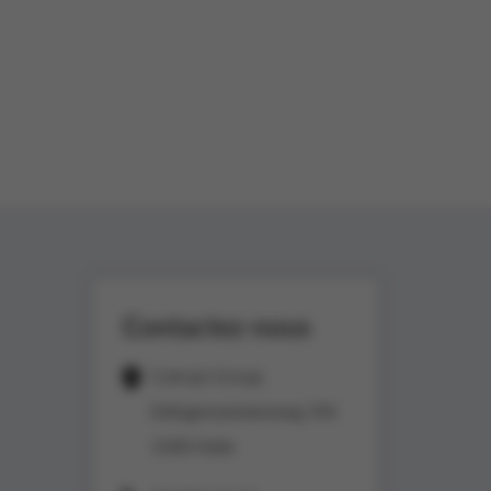
Contactez-nous
Colruyt Group
Edingensesteenweg 196
1500 Halle