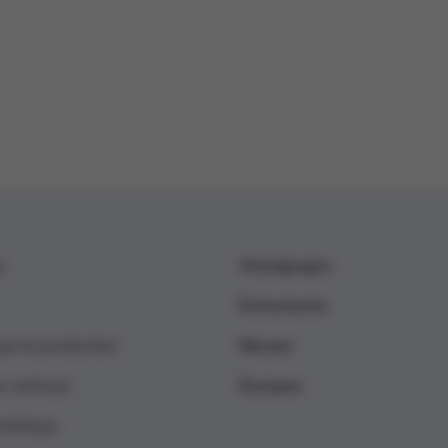
s
Témoignages
Événements
que et production
Nieuws
s centraux
À propos
umérique