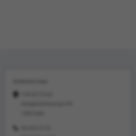
Contactez-nous
Colruyt Group
Edingensesteenweg 196
1500 Halle
02/363 53 43