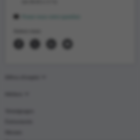
(de 8h30 à 17 h)
Posez-nous votre question
Suivez-nous
Offres d’emploi
Métiers
Témoignages
Événements
Nieuws