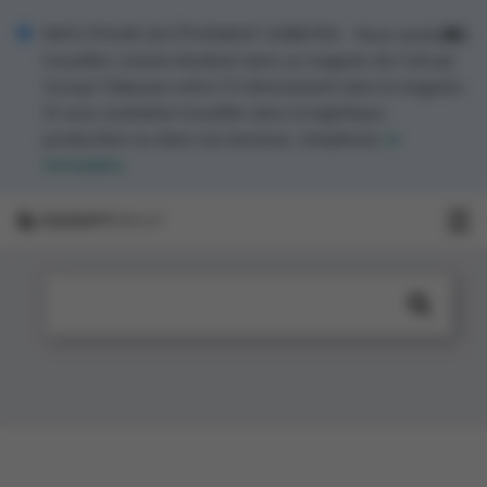
INFO POUR LES ÉTUDIANT JOBISTES - Vous souhaitez
travailler comme étudiant dans un magasin de Colruyt
Group? Déposez votre CV directement dans le magasin.
Si vous souhaitez travailler dans la logistique,
production ou dans nos bureaux, remplissez
ce
formulaire
.