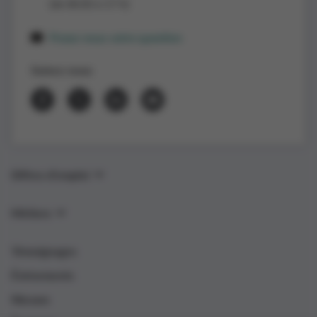
(de 8h30 à 17 h)
Posez-nous votre question
Suivez-nous
Offres d’emploi
Métiers
Témoignages
Événements
Nieuws