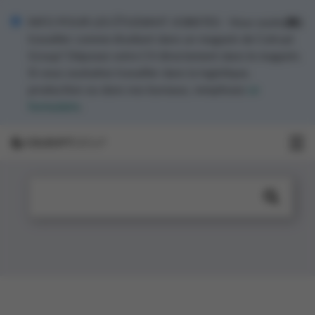
INFO POUR LES ÉTUDIANT JOBISTES - Vous souhaitez
travailler comme étudiant dans un magasin de Colruyt
Group? Déposez votre CV directement dans le magasin.
Si vous souhaitez travailler dans la logistique,
production ou dans nos bureaux, remplissez
ce
formulaire
.