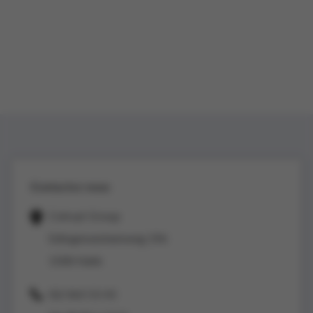
Contactez-nous
Colruyt Group
Edingensesteenweg 196
1500 Halle
02/363 53 43