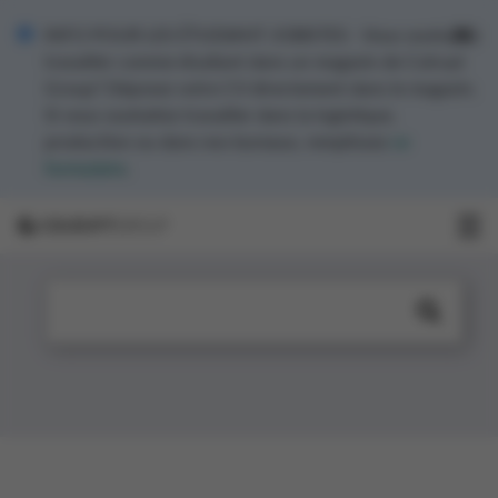
INFO POUR LES ÉTUDIANT JOBISTES - Vous souhaitez
travailler comme étudiant dans un magasin de Colruyt
Group? Déposez votre CV directement dans le magasin.
Si vous souhaitez travailler dans la logistique,
production ou dans nos bureaux, remplissez
ce
formulaire
.