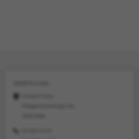
Contactez-nous
Colruyt Group
Edingensesteenweg 196
1500 Halle
02/363 53 43