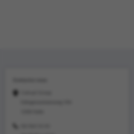
Contactez-nous
Colruyt Group
Edingensesteenweg 196
1500 Halle
02/363 53 43