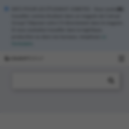
INFO POUR LES ÉTUDIANT JOBISTES - Vous souhaitez
travailler comme étudiant dans un magasin de Colruyt
Group? Déposez votre CV directement dans le magasin.
Si vous souhaitez travailler dans la logistique,
production ou dans nos bureaux, remplissez
ce
formulaire
.