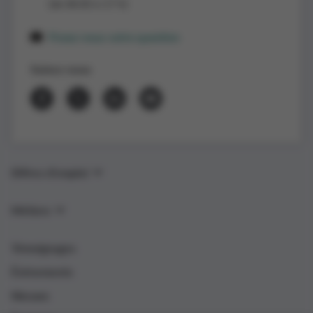
(de 8h30 à 17 h)
Posez-nous votre question
Suivez-nous
Offres d’emploi
Métiers
Témoignages
Événements
Nieuws