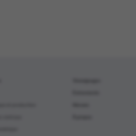
s
Témoignages
Événements
que et production
Nieuws
s centraux
À propos
umérique