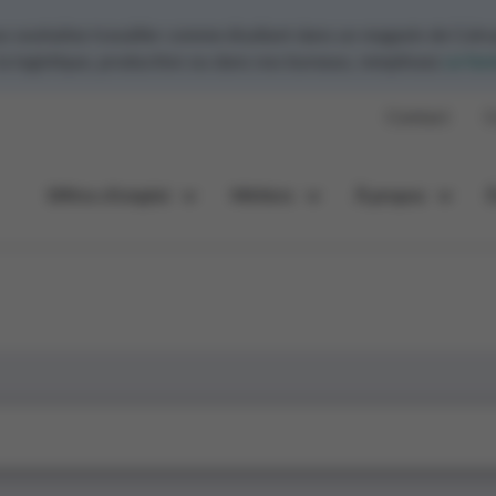
ouhaitez travailler comme étudiant dans un magasin de Colru
 la logistique, production ou dans nos bureaux, remplissez
ce for
Contact
C
Offres d’emploi
Métiers
À propos