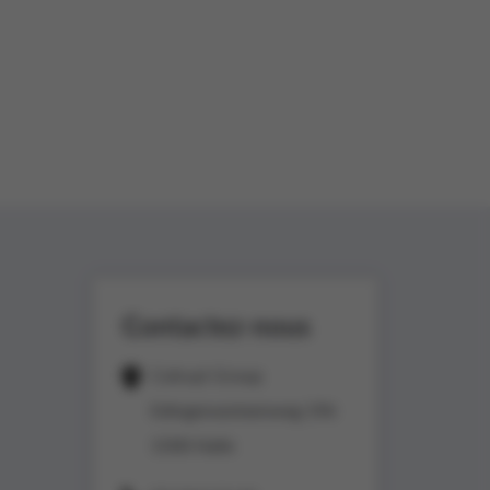
Contactez-nous
Colruyt Group
Edingensesteenweg 196
1500 Halle