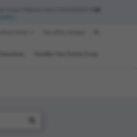
yt Group? Déposez votre CV directement dans
mulaire
.
olruyt Group
Mes offres d'emploi
NL
Événements
Travailler chez Colruyt Group