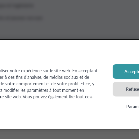
ue et ingénierie
ts et jeunes recrues
aliser votre expérience sur le site web. En acceptant
Accepte
ser à des fins d'analyse, de médias sociaux et de
 Estate
 de votre comportement et de votre profil. Et ce, y
Refuser
ez modifier les paramètres à tout moment en
re site web. Vous pouvez également lire tout cela
Paramè
© Colruyt Group
2026
Disclaimer
Déclaration de confide