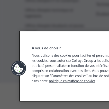
Offres d’emploi IT et numérique
Techniq
Offres d’emploi technique et
Étudian
ingénierie
Offres d’emploi étudiants et jeunes
recrues
À vous de choisir
Colruyt Group websites
Nous utilisons des cookies pour faciliter et personn
les cookies, vous autorisez Colruyt Group à les utili
Colruyt Group
Colruyt Group Foundation
Xtra
Real
publicité personnalisée en fonction de vos intérêts,
compris en collaboration avec des tiers. Vous pouv
cliquant sur "Paramètres des cookies" au bas de not
dans notre
politique en matière de cookies