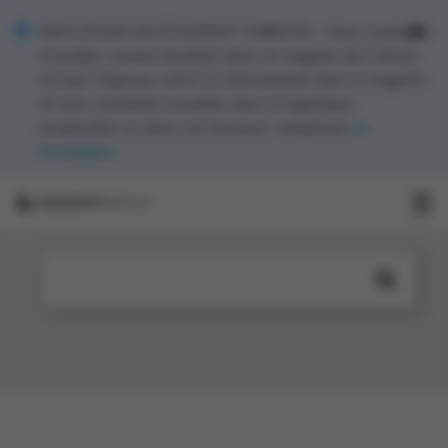
INFO POUR LES ÉTUDIANT JOBISTES - Vous souhaitez
travailler comme étudiant dans un magasin de Colruyt
Group? Déposez votre CV directement dans le magasin.
Si vous souhaitez travailler dans la logistique,
production ou dans nos bureaux, remplissez
ce
formulaire
.