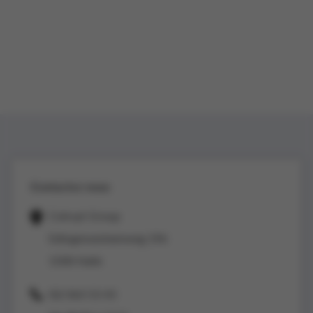
Contactez-nous
Colruyt Group
Edingensesteenweg 196
1500 Halle
02/363 53 43