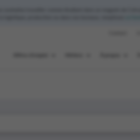
ouhaitez travailler comme étudiant dans un magasin de Colru
 la logistique, production ou dans nos bureaux, remplissez
ce for
Contact
C
Offres d’emploi
Métiers
À propos