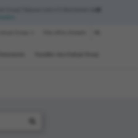
yt Group? Déposez votre CV directement dans
mulaire
.
olruyt Group
Mes offres d'emploi
NL
Événements
Travailler chez Colruyt Group