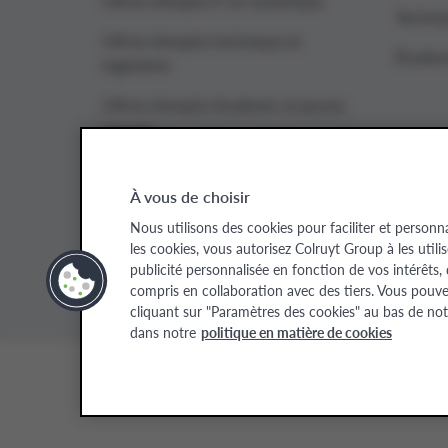
Offres d’emploi IT et numérique
Techniq
Offres d’emploi technique et
Étudian
ingénierie
Offres d’emploi étudiants et jeunes
recrues
À vous de choisir
Colruyt Group websites
Nous utilisons des cookies pour faciliter et personn
les cookies, vous autorisez Colruyt Group à les utili
Colruyt Group
Colruyt Group Foundation
Xtra
Real
publicité personnalisée en fonction de vos intérêts,
compris en collaboration avec des tiers. Vous pouv
cliquant sur "Paramètres des cookies" au bas de not
dans notre
politique en matière de cookies