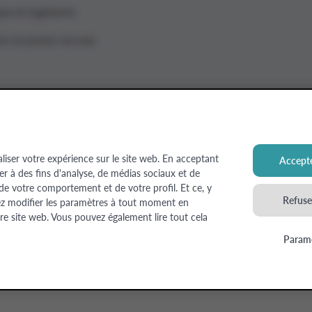
ue et ingénierie
ts et jeunes recrues
aliser votre expérience sur le site web. En acceptant
Accepte
ser à des fins d'analyse, de médias sociaux et de
 Estate
 de votre comportement et de votre profil. Et ce, y
Refuser
ez modifier les paramètres à tout moment en
re site web. Vous pouvez également lire tout cela
Paramè
© Colruyt Group
2026
Disclaimer
Déclaration de confide