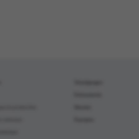
s
Témoignages
Événements
que et production
Nieuws
s centraux
À propos
umérique