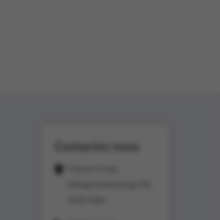
Contactez-nous
Colruyt Group
Edingensesteenweg 196
1500 Halle