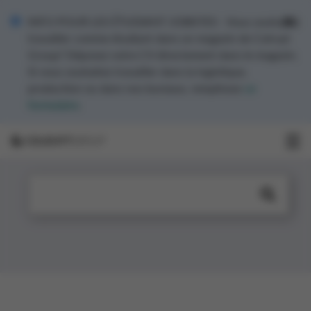
INFO POUR LES ÉTUDIANT JOBISTES - Vous souhaitez
travailler comme étudiant dans un magasin de Colruyt
Group? Déposez votre CV directement dans le magasin.
Si vous souhaitez travailler dans la logistique,
production ou dans nos bureaux, remplissez
ce
formulaire
.