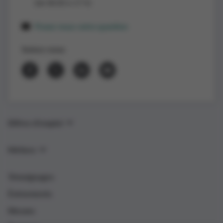
(de 8h30 à 17 h)
Posez-nous votre question
Suivez-nous
Offres d’emploi
Métiers
Témoignages
Événements
Nieuws