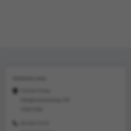
Contactez-nous
Colruyt Group
Edingensesteenweg 196
1500 Halle
02/363 53 43