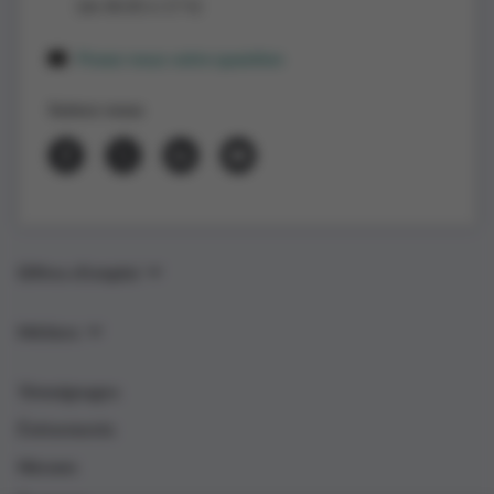
(de 8h30 à 17 h)
Posez-nous votre question
Suivez-nous
Offres d’emploi
Métiers
Témoignages
Événements
Nieuws