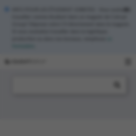
INFO POUR LES ÉTUDIANT JOBISTES - Vous souhaitez
travailler comme étudiant dans un magasin de Colruyt
Group? Déposez votre CV directement dans le magasin.
Si vous souhaitez travailler dans la logistique,
production ou dans nos bureaux, remplissez
ce
formulaire
.