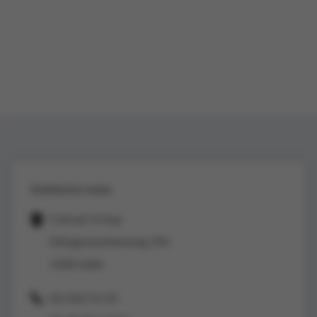
Contactez-nous
Colruyt Group
Edingensesteenweg 196
1500 Halle
02/363 53 43