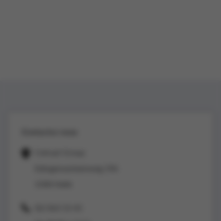
Contactez-nous
Colruyt Group
Edingensesteenweg 196
1500 Halle
02/363 53 43