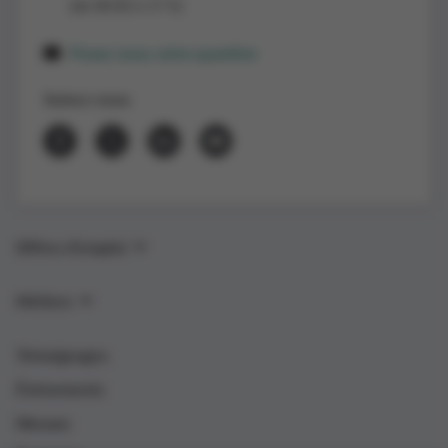
(de 8h30 à 17 h)
Posez-nous votre question
Suivez-nous
Offres d’emploi
Métiers
Témoignages
Événements
Nieuws