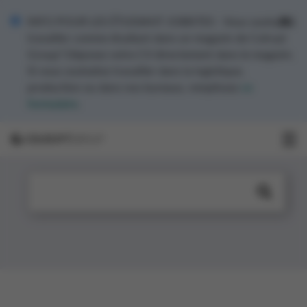
INFO POUR LES ÉTUDIANT JOBISTES - Vous souhaitez
travailler comme étudiant dans un magasin de Colruyt
Group? Déposez votre CV directement dans le magasin.
Si vous souhaitez travailler dans la logistique,
production ou dans nos bureaux, remplissez
ce
formulaire
.