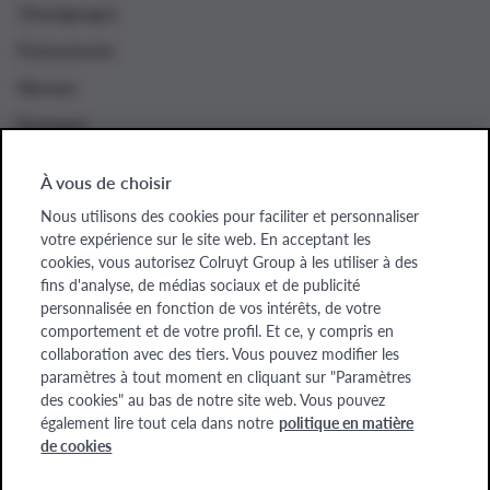
Témoignages
Événements
Nieuws
À propos
À vous de choisir
Nous utilisons des cookies pour faciliter et personnaliser
Colruyt Group websites
votre expérience sur le site web. En acceptant les
cookies, vous autorisez Colruyt Group à les utiliser à des
Colruyt Group
fins d'analyse, de médias sociaux et de publicité
personnalisée en fonction de vos intérêts, de votre
Colruyt Group Foundation
comportement et de votre profil. Et ce, y compris en
collaboration avec des tiers. Vous pouvez modifier les
Xtra
paramètres à tout moment en cliquant sur "Paramètres
des cookies" au bas de notre site web. Vous pouvez
Real Estate
également lire tout cela dans notre
politique en matière
de cookies