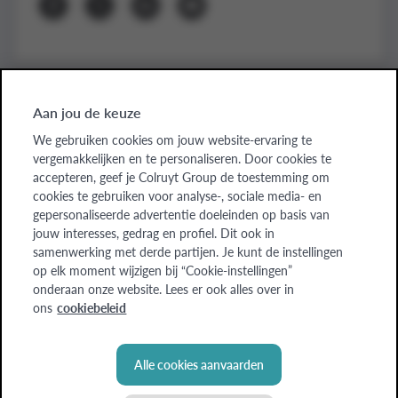
Vacatures
Aan jou de keuze
We gebruiken cookies om jouw website-ervaring te
Vakgebieden
vergemakkelijken en te personaliseren. Door cookies te
accepteren, geef je Colruyt Group de toestemming om
Verhalen
cookies te gebruiken voor analyse-, sociale media- en
gepersonaliseerde advertentie doeleinden op basis van
Nieuws
jouw interesses, gedrag en profiel. Dit ook in
samenwerking met derde partijen. Je kunt de instellingen
Over ons
op elk moment wijzigen bij “Cookie-instellingen”
Events
onderaan onze website. Lees er ook alles over in
ons
cookiebeleid
Alle cookies aanvaarden
Colruyt Group websites