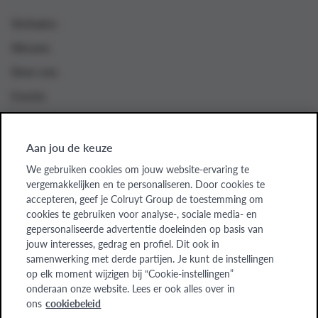
Verhalen
Nieuws
Over ons
Events
Aan jou de keuze
Colruyt Group websites
We gebruiken cookies om jouw website-ervaring te
vergemakkelijken en te personaliseren. Door cookies te
Colruyt Group
accepteren, geef je Colruyt Group de toestemming om
cookies te gebruiken voor analyse-, sociale media- en
Colruyt Group Foundation
gepersonaliseerde advertentie doeleinden op basis van
jouw interesses, gedrag en profiel. Dit ook in
Xtra
samenwerking met derde partijen. Je kunt de instellingen
op elk moment wijzigen bij “Cookie-instellingen”
Real Estate
onderaan onze website. Lees er ook alles over in
ons
cookiebeleid