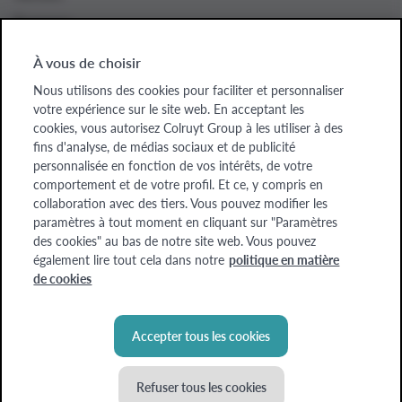
À propos
À vous de choisir
Nous utilisons des cookies pour faciliter et personnaliser
Colruyt Group websites
votre expérience sur le site web. En acceptant les
cookies, vous autorisez Colruyt Group à les utiliser à des
Colruyt Group
fins d'analyse, de médias sociaux et de publicité
personnalisée en fonction de vos intérêts, de votre
Colruyt Group Foundation
comportement et de votre profil. Et ce, y compris en
collaboration avec des tiers. Vous pouvez modifier les
Xtra
paramètres à tout moment en cliquant sur "Paramètres
des cookies" au bas de notre site web. Vous pouvez
Real Estate
également lire tout cela dans notre
politique en matière
de cookies
Accepter tous les cookies
Refuser tous les cookies