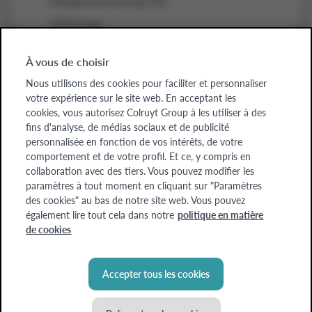
Edingensesteenweg 196
1500 Halle
02/363 53 43
À vous de choisir
(de 8h30 à 17 h)
Nous utilisons des cookies pour faciliter et personnaliser
votre expérience sur le site web. En acceptant les
Posez-nous votre question
cookies, vous autorisez Colruyt Group à les utiliser à des
fins d'analyse, de médias sociaux et de publicité
personnalisée en fonction de vos intérêts, de votre
Suivez-nous
comportement et de votre profil. Et ce, y compris en
collaboration avec des tiers. Vous pouvez modifier les
paramètres à tout moment en cliquant sur "Paramètres
des cookies" au bas de notre site web. Vous pouvez
également lire tout cela dans notre
politique en matière
de cookies
Offres d’emploi
Accepter tous les cookies
Métiers