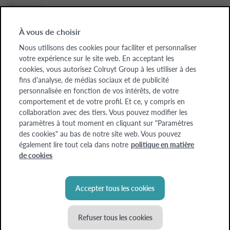
À propos
À vous de choisir
Nous utilisons des cookies pour faciliter et personnaliser
Colruyt Group websites
votre expérience sur le site web. En acceptant les
cookies, vous autorisez Colruyt Group à les utiliser à des
Colruyt Group
fins d'analyse, de médias sociaux et de publicité
personnalisée en fonction de vos intérêts, de votre
Colruyt Group Foundation
comportement et de votre profil. Et ce, y compris en
collaboration avec des tiers. Vous pouvez modifier les
Xtra
paramètres à tout moment en cliquant sur "Paramètres
des cookies" au bas de notre site web. Vous pouvez
Real Estate
également lire tout cela dans notre
politique en matière
de cookies
Accepter tous les cookies
Refuser tous les cookies