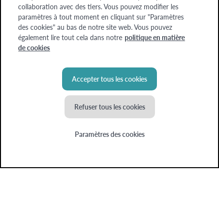
Événements
collaboration avec des tiers. Vous pouvez modifier les
paramètres à tout moment en cliquant sur "Paramètres
Nieuws
des cookies" au bas de notre site web. Vous pouvez
À propos
également lire tout cela dans notre
politique en matière
de cookies
Accepter tous les cookies
Colruyt Group websites
Colruyt Group
Refuser tous les cookies
Colruyt Group Foundation
Paramètres des cookies
Xtra
Real Estate