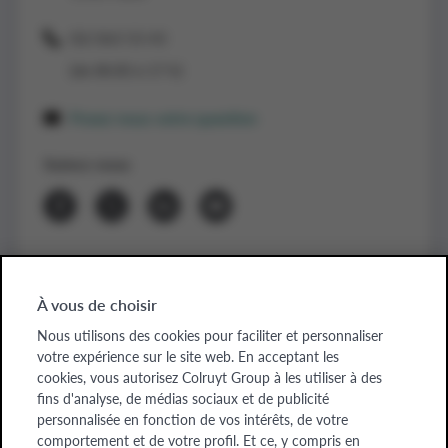
02/363 53 43
(de 8h30 à 17 h)
Posez-nous votre question
Suivez-nous
À vous de choisir
Offres d’emploi
Nous utilisons des cookies pour faciliter et personnaliser
votre expérience sur le site web. En acceptant les
Métiers
cookies, vous autorisez Colruyt Group à les utiliser à des
fins d'analyse, de médias sociaux et de publicité
Témoignages
personnalisée en fonction de vos intérêts, de votre
comportement et de votre profil. Et ce, y compris en