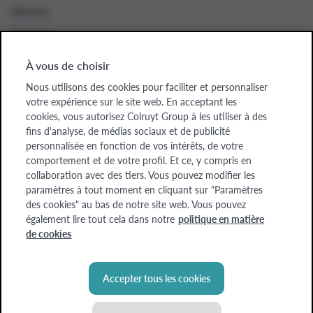
Nieuws
À propos
À vous de choisir
Nous utilisons des cookies pour faciliter et personnaliser
Colruyt Group websites
votre expérience sur le site web. En acceptant les
cookies, vous autorisez Colruyt Group à les utiliser à des
Colruyt Group
fins d'analyse, de médias sociaux et de publicité
personnalisée en fonction de vos intérêts, de votre
Colruyt Group Foundation
comportement et de votre profil. Et ce, y compris en
collaboration avec des tiers. Vous pouvez modifier les
Xtra
paramètres à tout moment en cliquant sur "Paramètres
des cookies" au bas de notre site web. Vous pouvez
Real Estate
également lire tout cela dans notre
politique en matière
de cookies
Accepter tous les cookies