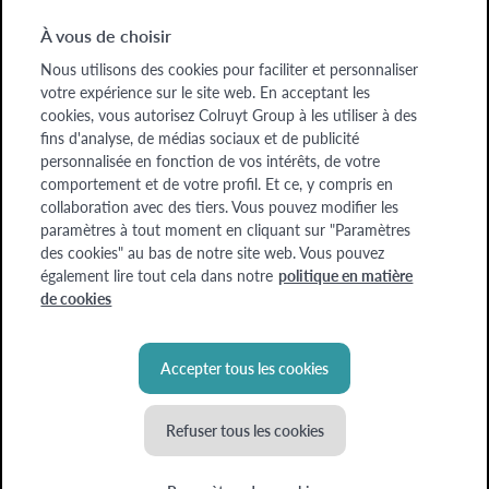
À vous de choisir
Offres d’emploi
Nous utilisons des cookies pour faciliter et personnaliser
votre expérience sur le site web. En acceptant les
Métiers
cookies, vous autorisez Colruyt Group à les utiliser à des
fins d'analyse, de médias sociaux et de publicité
Témoignages
personnalisée en fonction de vos intérêts, de votre
comportement et de votre profil. Et ce, y compris en
Événements
collaboration avec des tiers. Vous pouvez modifier les
paramètres à tout moment en cliquant sur "Paramètres
Nieuws
des cookies" au bas de notre site web. Vous pouvez
À propos
également lire tout cela dans notre
politique en matière
de cookies
Accepter tous les cookies
Colruyt Group websites
Colruyt Group
Refuser tous les cookies
Colruyt Group Foundation