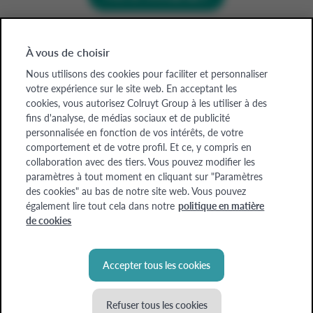
À vous de choisir
Nous utilisons des cookies pour faciliter et personnaliser
votre expérience sur le site web. En acceptant les
cookies, vous autorisez Colruyt Group à les utiliser à des
fins d'analyse, de médias sociaux et de publicité
Contactez-nous
personnalisée en fonction de vos intérêts, de votre
comportement et de votre profil. Et ce, y compris en
Colruyt Group
collaboration avec des tiers. Vous pouvez modifier les
Edingensesteenweg 196
paramètres à tout moment en cliquant sur "Paramètres
des cookies" au bas de notre site web. Vous pouvez
1500 Halle
également lire tout cela dans notre
politique en matière
de cookies
02/363 53 43
(de 8h30 à 17 h)
Accepter tous les cookies
Posez-nous votre question
Refuser tous les cookies