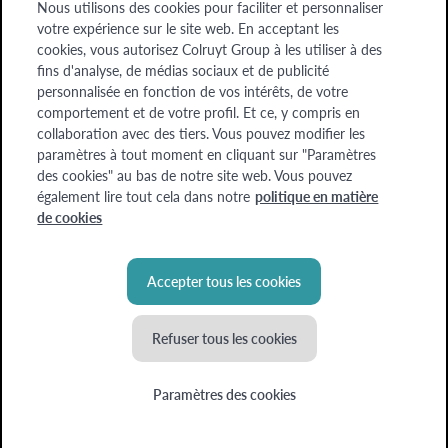
(de 8h30 à 17 h)
Nous utilisons des cookies pour faciliter et personnaliser
votre expérience sur le site web. En acceptant les
Posez-nous votre question
cookies, vous autorisez Colruyt Group à les utiliser à des
fins d'analyse, de médias sociaux et de publicité
personnalisée en fonction de vos intérêts, de votre
Suivez-nous
comportement et de votre profil. Et ce, y compris en
collaboration avec des tiers. Vous pouvez modifier les
paramètres à tout moment en cliquant sur "Paramètres
des cookies" au bas de notre site web. Vous pouvez
également lire tout cela dans notre
politique en matière
de cookies
Offres d’emploi
Accepter tous les cookies
Métiers
Refuser tous les cookies
Témoignages
Événements
Paramètres des cookies
Nieuws