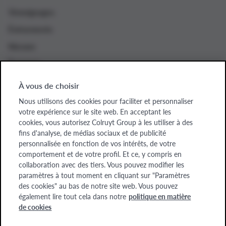
Témoignages
Événements
Nieuws
À propos
À vous de choisir
Nous utilisons des cookies pour faciliter et personnaliser
Colruyt Group websites
votre expérience sur le site web. En acceptant les
cookies, vous autorisez Colruyt Group à les utiliser à des
Colruyt Group
fins d'analyse, de médias sociaux et de publicité
personnalisée en fonction de vos intérêts, de votre
Colruyt Group Foundation
comportement et de votre profil. Et ce, y compris en
collaboration avec des tiers. Vous pouvez modifier les
Xtra
paramètres à tout moment en cliquant sur "Paramètres
des cookies" au bas de notre site web. Vous pouvez
Real Estate
également lire tout cela dans notre
politique en matière
de cookies