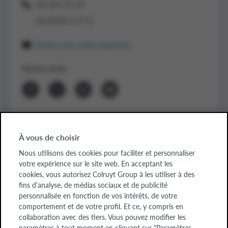
02/363 53 43
(de 8h30 à 17 h)
Posez-nous votre question
Suivez-nous
À vous de choisir
Offres d’emploi
Nous utilisons des cookies pour faciliter et personnaliser
votre expérience sur le site web. En acceptant les
Métiers
cookies, vous autorisez Colruyt Group à les utiliser à des
fins d'analyse, de médias sociaux et de publicité
personnalisée en fonction de vos intérêts, de votre
Témoignages
comportement et de votre profil. Et ce, y compris en
Événements
collaboration avec des tiers. Vous pouvez modifier les
paramètres à tout moment en cliquant sur "Paramètres