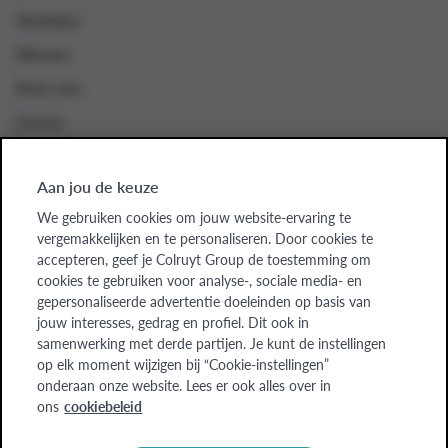
Verhalen
Nieuws
Over ons
Events
Aan jou de keuze
Colruyt Group websites
We gebruiken cookies om jouw website-ervaring te
vergemakkelijken en te personaliseren. Door cookies te
Colruyt Group
accepteren, geef je Colruyt Group de toestemming om
cookies te gebruiken voor analyse-, sociale media- en
Colruyt Group Foundation
gepersonaliseerde advertentie doeleinden op basis van
jouw interesses, gedrag en profiel. Dit ook in
Xtra
samenwerking met derde partijen. Je kunt de instellingen
op elk moment wijzigen bij “Cookie-instellingen”
Real Estate
onderaan onze website. Lees er ook alles over in
ons
cookiebeleid