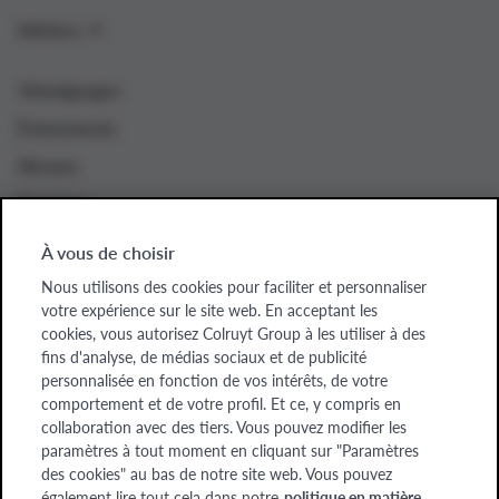
Métiers
Témoignages
Événements
Nieuws
À propos
À vous de choisir
Nous utilisons des cookies pour faciliter et personnaliser
Colruyt Group websites
votre expérience sur le site web. En acceptant les
cookies, vous autorisez Colruyt Group à les utiliser à des
Colruyt Group
fins d'analyse, de médias sociaux et de publicité
personnalisée en fonction de vos intérêts, de votre
Colruyt Group Foundation
comportement et de votre profil. Et ce, y compris en
collaboration avec des tiers. Vous pouvez modifier les
Xtra
paramètres à tout moment en cliquant sur "Paramètres
des cookies" au bas de notre site web. Vous pouvez
Real Estate
également lire tout cela dans notre
politique en matière