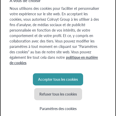
À vous de choisir
Offres d’emploi
Nous utilisons des cookies pour faciliter et personnaliser
votre expérience sur le site web. En acceptant les
Métiers
cookies, vous autorisez Colruyt Group à les utiliser à des
fins d'analyse, de médias sociaux et de publicité
Témoignages
personnalisée en fonction de vos intérêts, de votre
comportement et de votre profil. Et ce, y compris en
Événements
collaboration avec des tiers. Vous pouvez modifier les
paramètres à tout moment en cliquant sur "Paramètres
Nieuws
des cookies" au bas de notre site web. Vous pouvez
À propos
également lire tout cela dans notre
politique en matière
de cookies
Accepter tous les cookies
Colruyt Group websites
Colruyt Group
Refuser tous les cookies
Colruyt Group Foundation
Paramètres des cookies
Xtra