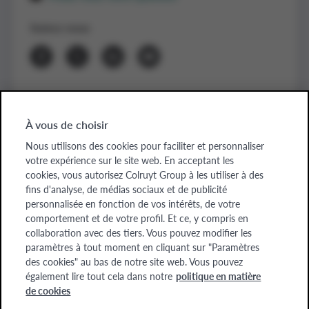
Suivez-nous
À vous de choisir
Offres d’emploi
Nous utilisons des cookies pour faciliter et personnaliser
votre expérience sur le site web. En acceptant les
Métiers
cookies, vous autorisez Colruyt Group à les utiliser à des
fins d'analyse, de médias sociaux et de publicité
Témoignages
personnalisée en fonction de vos intérêts, de votre
comportement et de votre profil. Et ce, y compris en
Événements
collaboration avec des tiers. Vous pouvez modifier les
paramètres à tout moment en cliquant sur "Paramètres
Nieuws
des cookies" au bas de notre site web. Vous pouvez
À propos
également lire tout cela dans notre
politique en matière
de cookies