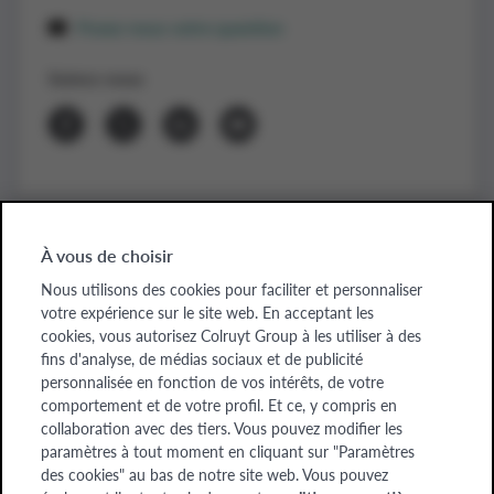
Posez-nous votre question
Suivez-nous
Offres d’emploi
À vous de choisir
Nous utilisons des cookies pour faciliter et personnaliser
Métiers
votre expérience sur le site web. En acceptant les
cookies, vous autorisez Colruyt Group à les utiliser à des
Témoignages
fins d'analyse, de médias sociaux et de publicité
personnalisée en fonction de vos intérêts, de votre
Événements
comportement et de votre profil. Et ce, y compris en
collaboration avec des tiers. Vous pouvez modifier les
Nieuws
paramètres à tout moment en cliquant sur "Paramètres
À propos
des cookies" au bas de notre site web. Vous pouvez